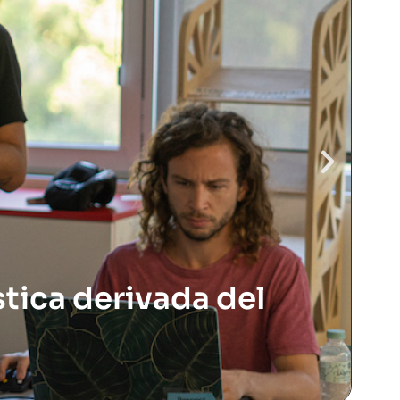
À
stica derivada del