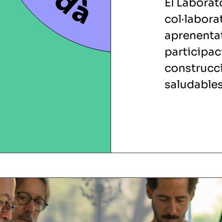
El Laborat
col·labora
aprenentat
participac
construcci
saludables,