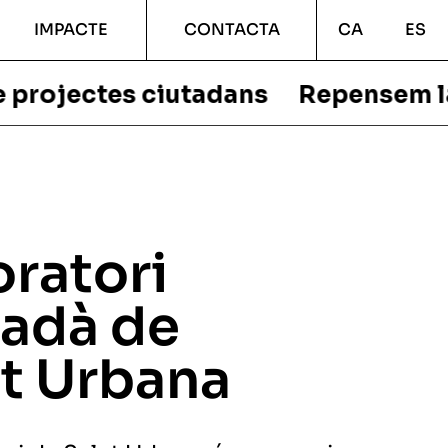
IMPACTE
CONTACTA
CA
ES
iutadans
Repensem la ciutat de ma
ratori
tadà de
t Urbana