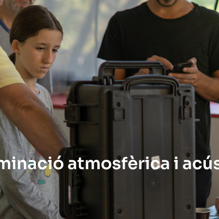
aminació atmosfèrica i acú