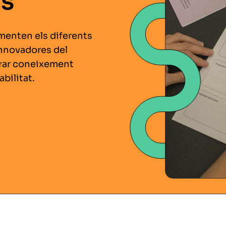
ts
cumenten els diferents
innovadores del
erar coneixement
bilitat.