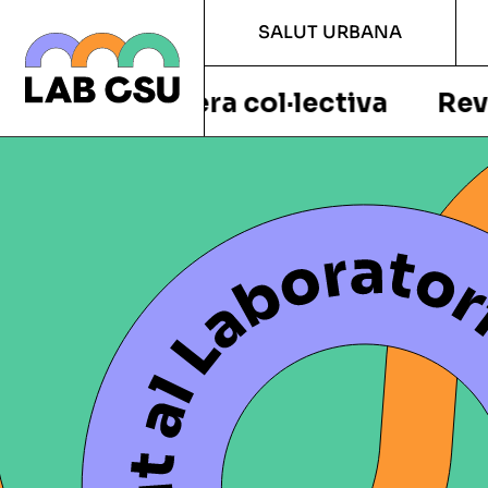
SALUT URBANA
era col·lectiva
Revisa els result